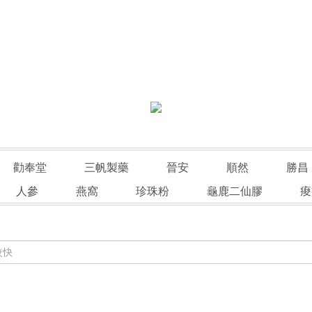
勸奉堂
三帆製藥
晉安
順然
勝昌
人參
燕窩
珍珠粉
龜鹿二仙膠
痠