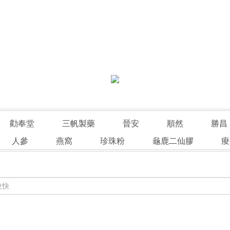
勸奉堂
三帆製藥
晉安
順然
勝昌
人參
燕窩
珍珠粉
龜鹿二仙膠
痠