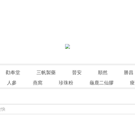
勸奉堂
三帆製藥
晉安
順然
勝昌
人參
燕窩
珍珠粉
龜鹿二仙膠
痠