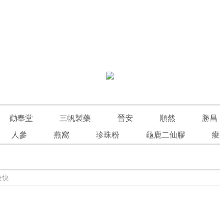
勸奉堂
三帆製藥
晉安
順然
勝昌
人參
燕窩
珍珠粉
龜鹿二仙膠
痠