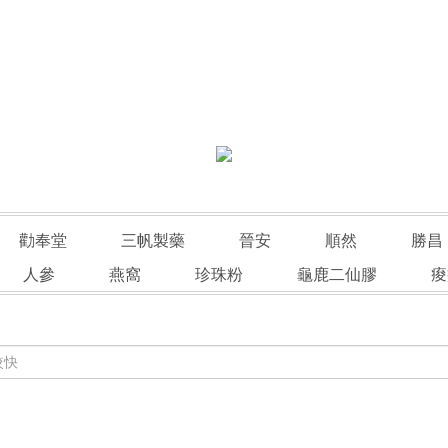
勸奉堂
三帆製藥
晉安
順然
勝昌
人參
燕窩
珍珠粉
龜鹿二仙膠
痠