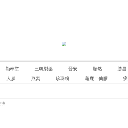
勸奉堂
三帆製藥
晉安
順然
勝昌
人參
燕窩
珍珠粉
龜鹿二仙膠
痠